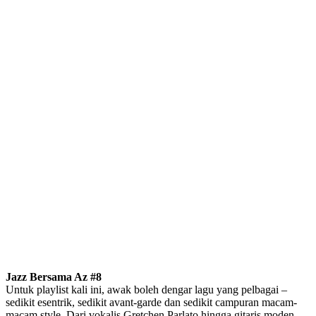
Jazz Bersama Az #8
Untuk playlist kali ini, awak boleh dengar lagu yang pelbagai –
sedikit esentrik, sedikit avant-garde dan sedikit campuran macam-
macam style. Dari vokalis Gretchen Parlato hingga gitaris moden