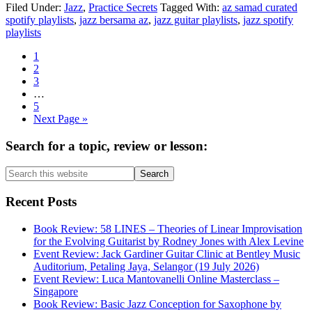
Filed Under:
Jazz
,
Practice Secrets
Tagged With:
az samad curated
spotify playlists
,
jazz bersama az
,
jazz guitar playlists
,
jazz spotify
playlists
Page
1
Page
2
Page
3
Interim
…
pages
Page
5
omitted
Go
Next Page »
to
Primary
Search for a topic, review or lesson:
Sidebar
Search
this
website
Recent Posts
Book Review: 58 LINES – Theories of Linear Improvisation
for the Evolving Guitarist by Rodney Jones with Alex Levine
Event Review: Jack Gardiner Guitar Clinic at Bentley Music
Auditorium, Petaling Jaya, Selangor (19 July 2026)
Event Review: Luca Mantovanelli Online Masterclass –
Singapore
Book Review: Basic Jazz Conception for Saxophone by