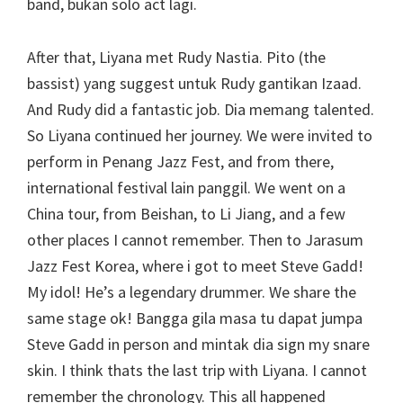
band, bukan solo act lagi.
After that, Liyana met Rudy Nastia. Pito (the
bassist) yang suggest untuk Rudy gantikan Izaad.
And Rudy did a fantastic job. Dia memang talented.
So Liyana continued her journey. We were invited to
perform in Penang Jazz Fest, and from there,
international festival lain panggil. We went on a
China tour, from Beishan, to Li Jiang, and a few
other places I cannot remember. Then to Jarasum
Jazz Fest Korea, where i got to meet Steve Gadd!
My idol! He’s a legendary drummer. We share the
same stage ok! Bangga gila masa tu dapat jumpa
Steve Gadd in person and mintak dia sign my snare
skin. I think thats the last trip with Liyana. I cannot
remember the chronology. This all happened