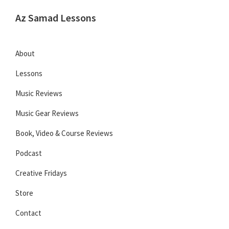
Skip
Skip
Skip
Az Samad Lessons
to
to
to
Guitar,
primary
main
primary
Ukulele
navigation
content
sidebar
About
and
Lessons
Music
Lessons
Music Reviews
Music Gear Reviews
Book, Video & Course Reviews
Podcast
Creative Fridays
Store
Contact