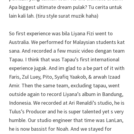
Apa biggest ultimate dream pulak? Tu cerita untuk
lain kali lah. (tiru style surat muzik haha)
So first experience was bila Liyana Fizi went to
Australia. We performed for Malaysian students kat
sana. And recorded a few music video dengan team
Tapau. I think that was Tapau’s first international
experience jugak. And im glad to a be part of it with
Faris, Zul Luey, Pito, Syafiq Yaakob, & arwah Izaad
Amir. Then the same team, excluding tapau, went
outside again to record Liyana’s album in Bandung,
Indonesia. We recorded at Ari Renaldi’s studio, he is
Tulus’s Producer and he is super talented yet s very
humble. Our studio engineer that time was LanLan,
he is now bassist for Noah. And we stayed for