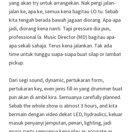
yang akan try untuk arrangekan. Nak pergi jalan-
jalan ke, apa ke, semua kena bagitau LO tu. Sebab
kita tengah berada bawah jagaan diorang. Apa-apa
jadi, diorang kena nanti. Tapi pressure dia pun,
professional la. Music Director (MD) bagitau apa-
apa sekali sahaja. Terus kena jalankan. Tak ada
time untuk tunggu siapa-siapa buat silap or lambat
pickup.
Dari segi sound, dynamic, pertukaran form,
pertukaran key, even jenis fill-in yang drummer buat
pun akan di ambil kira. Semuanya carefully planned.
Sebab the whole show is almost 3 hours, and kita
bermain dengan video dekat LED, hydraulics, keluar
masuk penyanyi jemputan, penari, lighting, jadi
music parts semuanya kena play as accurate as