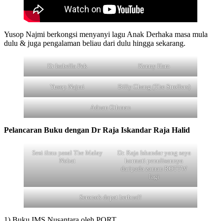
Yusop Najmi berkongsi menyanyi lagu Anak Derhaka masa mula
dulu & juga pengalaman beliau dari dulu hingga sekarang.
Dr Isabella Pek
Kenny Ham
Yusop Najmi
Billy Chang (The Strollers)
Adnan Othman
Pelancaran Buku dengan Dr Raja Iskandar Raja Halid
Sesi ilmu pasal The Malay
Dr. Raja Iskandar yang saya
Nobat
hormati penulisannya
daripada zaman ROTTW
lagi
Seronok dapat berbual!
1) Buku IMS Nusantara oleh PORT