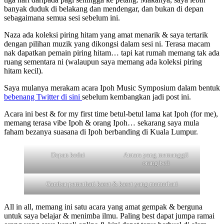
banyak duduk di belakang dan mendengar, dan bukan di depan
sebagaimana semua sesi sebelum ini.
Naza ada koleksi piring hitam yang amat menarik & saya tertarik
dengan pilihan muzik yang dikongsi dalam sesi ni. Terasa macam
nak dapatkan pemain piring hitam… tapi kat rumah memang tak ada
ruang sementara ni (walaupun saya memang ada koleksi piring
hitam kecil).
Saya mulanya merakam acara Ipoh Music Symposium dalam bentuk
bebenang Twitter di sini
sebelum kembangkan jadi post ini.
Acara ini best & for my first time betul-betul lama kat Ipoh (for me),
memang terasa vibe Ipoh & orang Ipoh… sekarang saya mula
faham bezanya suasana di Ipoh berbanding di Kuala Lumpur.
Depan kedai
Antara yang memanggil
orang beli
Gambar pemerhati kaset & kaset yang memerhati
All in all, memang ini satu acara yang amat gempak & berguna
untuk saya belajar & menimba ilmu. Paling best dapat jumpa ramai