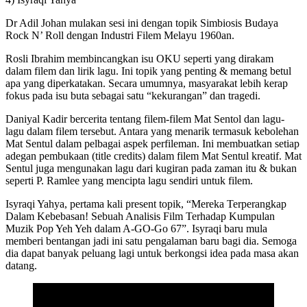
Dr Adil Johan mulakan sesi ini dengan topik Simbiosis Budaya
Rock N’ Roll dengan Industri Filem Melayu 1960an.
Rosli Ibrahim membincangkan isu OKU seperti yang dirakam
dalam filem dan lirik lagu. Ini topik yang penting & memang betul
apa yang diperkatakan. Secara umumnya, masyarakat lebih kerap
fokus pada isu buta sebagai satu “kekurangan” dan tragedi.
Daniyal Kadir bercerita tentang filem-filem Mat Sentol dan lagu-
lagu dalam filem tersebut. Antara yang menarik termasuk kebolehan
Mat Sentul dalam pelbagai aspek perfileman. Ini membuatkan setiap
adegan pembukaan (title credits) dalam filem Mat Sentul kreatif. Mat
Sentul juga mengunakan lagu dari kugiran pada zaman itu & bukan
seperti P. Ramlee yang mencipta lagu sendiri untuk filem.
Isyraqi Yahya, pertama kali present topik, “Mereka Terperangkap
Dalam Kebebasan! Sebuah Analisis Film Terhadap Kumpulan
Muzik Pop Yeh Yeh dalam A-GO-Go 67”. Isyraqi baru mula
memberi bentangan jadi ini satu pengalaman baru bagi dia. Semoga
dia dapat banyak peluang lagi untuk berkongsi idea pada masa akan
datang.