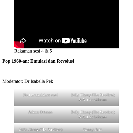
Rakaman sesi 4 & 5
Pop 1960-an: Emulasi dan Revolusi
Moderator: Dr Isabella Pek
Host memulakan sesi!
Billy Chang (The Strollers)
& Adnan Othman
Adnan Othman
Billy Chang (The Strollers)
& Adnan Othman
Billy Chang (The Strollers)
Kenny Ham