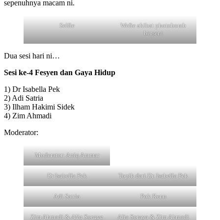
sepenuhnya macam ni.
Selfie
Wefie akibat photobomb
berseni
Dua sesi hari ni…
Sesi ke-4 Fesyen dan Gaya Hidup
1) Dr Isabella Pek
2) Adi Satria
3) Ilham Hakimi Sidek
4) Zim Ahmadi
Moderator:
Moderator: Aniq Ammar
Dr Isabella Pek
Topik dari Dr. Isabella Pek
Adi Satria
Pok Renn
Zim Ahmadi &
Alia Soraya
Alia Soraya & Zim Ahmadi