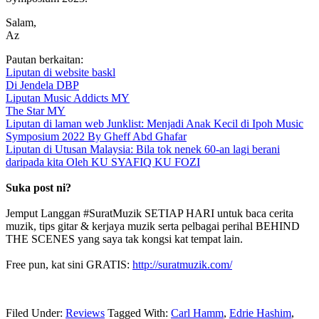
Salam,
Az
Pautan berkaitan:
Liputan di website baskl
Di Jendela DBP
Liputan Music Addicts MY
The Star MY
Liputan di laman web Junklist: Menjadi Anak Kecil di Ipoh Music
Symposium 2022 By Gheff Abd Ghafar
Liputan di Utusan Malaysia: Bila tok nenek 60-an lagi berani
daripada kita Oleh KU SYAFIQ KU FOZI
Suka post ni?
Jemput Langgan #SuratMuzik SETIAP HARI untuk baca cerita
muzik, tips gitar & kerjaya muzik serta pelbagai perihal BEHIND
THE SCENES yang saya tak kongsi kat tempat lain.
Free pun, kat sini GRATIS:
http://suratmuzik.com/
Filed Under:
Reviews
Tagged With:
Carl Hamm
,
Edrie Hashim
,