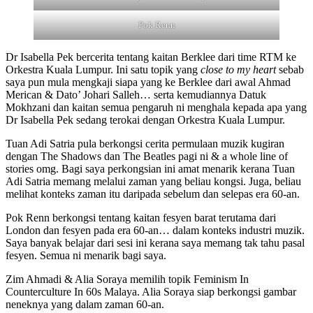
Pok Renn
Dr Isabella Pek bercerita tentang kaitan Berklee dari time RTM ke
Orkestra Kuala Lumpur. Ini satu topik yang
close to my heart
sebab
saya pun mula mengkaji siapa yang ke Berklee dari awal Ahmad
Merican & Dato’ Johari Salleh… serta kemudiannya Datuk
Mokhzani dan kaitan semua pengaruh ni menghala kepada apa yang
Dr Isabella Pek sedang terokai dengan Orkestra Kuala Lumpur.
Tuan Adi Satria pula berkongsi cerita permulaan muzik kugiran
dengan The Shadows dan The Beatles pagi ni & a whole line of
stories omg. Bagi saya perkongsian ini amat menarik kerana Tuan
Adi Satria memang melalui zaman yang beliau kongsi. Juga, beliau
melihat konteks zaman itu daripada sebelum dan selepas era 60-an.
Pok Renn berkongsi tentang kaitan fesyen barat terutama dari
London dan fesyen pada era 60-an… dalam konteks industri muzik.
Saya banyak belajar dari sesi ini kerana saya memang tak tahu pasal
fesyen. Semua ni menarik bagi saya.
Zim Ahmadi & Alia Soraya memilih topik Feminism In
Counterculture In 60s Malaya. Alia Soraya siap berkongsi gambar
neneknya yang dalam zaman 60-an.