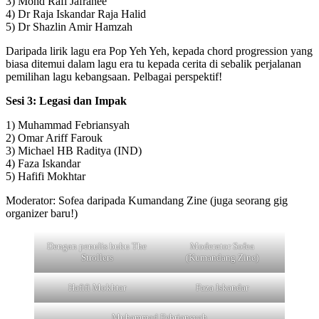
3) Mohd Rafi Jafranee
4) Dr Raja Iskandar Raja Halid
5) Dr Shazlin Amir Hamzah
Daripada lirik lagu era Pop Yeh Yeh, kepada chord progression yang
biasa ditemui dalam lagu era tu kepada cerita di sebalik perjalanan
pemilihan lagu kebangsaan. Pelbagai perspektif!
Sesi 3: Legasi dan Impak
1) Muhammad Febriansyah
2) Omar Ariff Farouk
3) Michael HB Raditya (IND)
4) Faza Iskandar
5) Hafifi Mokhtar
Moderator: Sofea daripada Kumandang Zine (juga seorang gig
organizer baru!)
Dengan penulis buku The
Moderator Sofea
Strollers
(Kumandang Zine)
Hafifi Mokhtar
Faza Iskandar
Muhammad Febriansyah