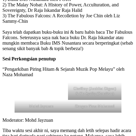
2) The Malay Nobat: A History of Power, Acculturation, and
Sovereignty, Dr Raja Iskandar Raja Halid
3) The Fabulous Falcons: A Recolletion by Joe Chin oleh Liz
Sammy-Chin
Saya telah dapatkan buku-buku ini & baru habis baca The Fabulous
Falcons. Seterusnya saya nak baca buku Dr. Raja Iskandar atau
mungkin membaca Buku IMS Nusantara secara berperingkat (sebab
senang sikit banyak bab & topik berbeza!)
Sesi Perkongsian penutup
“Pengarkiban Piring Hitam & Sejarah Muzik Pop Melayu” oleh
Naza Mohamad
Gheffroy (Junklist Digest)
& Ku Syafiq (Rondivu)
Mohd Jayzuan
Dengan Naza Mohamad
Moderator: Mohd Jayzuan
Tiba waktu sesi akhir ni, saya memang dah letih selepas hadir acara
tiga hari daripada pagi sehingga ke petang. Makanya, saya lebih