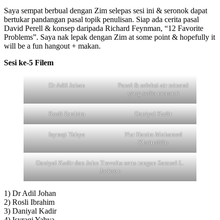
Saya sempat berbual dengan Zim selepas sesi ini & seronok dapat
bertukar pandangan pasal topik penulisan. Siap ada cerita pasal
David Perell & konsep daripada Richard Feynman, “12 Favorite
Problems”. Saya nak lepak dengan Zim at some point & hopefully it
will be a fun hangout + makan.
Sesi ke-5 Filem
Dr Adil Johan
Panel & seleksi air mineral
yang sedia menanti
Rosli Ibrahim
Daniyal Kadir
Isyraqi Yahya
Nur Hanim Mohamed
Khairuddin
Daniyal Kadir dan John Travolta serta tangan Samuel L.
Jackson
1) Dr Adil Johan
2) Rosli Ibrahim
3) Daniyal Kadir
4) Isyraqi Yahya