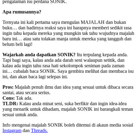
pengalaman isu perdana SONIK.
Apa rumusannya?
Ternyata ini kali pertama saya mengulas MAJALAH dan bukan
buku… dan hadirnya reaksi saya ini harapnya memberi sedikit rasa
ingin tahu kepada mereka yang mungkin tak tahu wujudnya majalah
baru ini… atau satu tolakan manja untuk mereka yang tangguh dan
belum beli lagi!
Wajarkah anda dapatkan SONIK?
Itu terpulang kepada anda.
Tapi bagi saya, kalau anda ada darah seni walaupun setitik, dan
kalau ada ingin tahu rasa hati sekolompok seniman pada zaman
ini… cubalah baca SONIK. Saya gembira melihat dan membaca isu
ini, dan akan baca lagi selepas ini.
Pros:
Majalah penuh ilmu dan idea yang sesuai untuk dibaca secara
santai, atau secara serius.
Cons:
Tak ada.
TLDR:
Kalau anda minat seni, suka berfikir dan ingin idea-idea
yang menarik untuk dihadam, majalah SONIK ini barangkali teman
sesuai untuk anda.
Info mengenai majalah SONIK boleh ditemui di akaun media sosial
Instagram
dan
Threads.