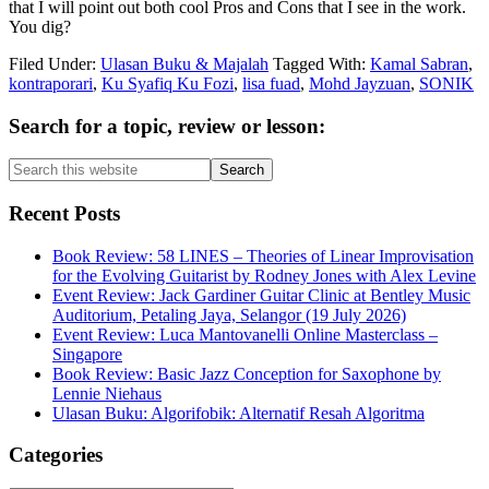
that I will point out both cool Pros and Cons that I see in the work.
You dig?
Filed Under:
Ulasan Buku & Majalah
Tagged With:
Kamal Sabran
,
kontraporari
,
Ku Syafiq Ku Fozi
,
lisa fuad
,
Mohd Jayzuan
,
SONIK
Primary
Search for a topic, review or lesson:
Sidebar
Search
this
website
Recent Posts
Book Review: 58 LINES – Theories of Linear Improvisation
for the Evolving Guitarist by Rodney Jones with Alex Levine
Event Review: Jack Gardiner Guitar Clinic at Bentley Music
Auditorium, Petaling Jaya, Selangor (19 July 2026)
Event Review: Luca Mantovanelli Online Masterclass –
Singapore
Book Review: Basic Jazz Conception for Saxophone by
Lennie Niehaus
Ulasan Buku: Algorifobik: Alternatif Resah Algoritma
Categories