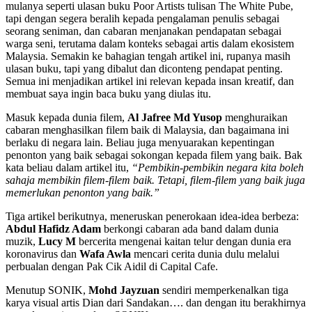
mulanya seperti ulasan buku Poor Artists tulisan The White Pube,
tapi dengan segera beralih kepada pengalaman penulis sebagai
seorang seniman, dan cabaran menjanakan pendapatan sebagai
warga seni, terutama dalam konteks sebagai artis dalam ekosistem
Malaysia. Semakin ke bahagian tengah artikel ini, rupanya masih
ulasan buku, tapi yang dibalut dan diconteng pendapat penting.
Semua ini menjadikan artikel ini relevan kepada insan kreatif, dan
membuat saya ingin baca buku yang diulas itu.
Masuk kepada dunia filem,
Al Jafree Md Yusop
menghuraikan
cabaran menghasilkan filem baik di Malaysia, dan bagaimana ini
berlaku di negara lain. Beliau juga menyuarakan kepentingan
penonton yang baik sebagai sokongan kepada filem yang baik. Bak
kata beliau dalam artikel itu,
“Pembikin-pembikin negara kita boleh
sahaja membikin filem-filem baik. Tetapi, filem-filem yang baik juga
memerlukan penonton yang baik.”
Tiga artikel berikutnya, meneruskan penerokaan idea-idea berbeza:
Abdul Hafidz Adam
berkongi cabaran ada band dalam dunia
muzik,
Lucy M
bercerita mengenai kaitan telur dengan dunia era
koronavirus dan
Wafa Awla
mencari cerita dunia dulu melalui
perbualan dengan Pak Cik Aidil di Capital Cafe.
Menutup SONIK,
Mohd Jayzuan
sendiri memperkenalkan tiga
karya visual artis Dian dari Sandakan…. dan dengan itu berakhirnya