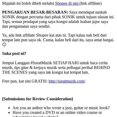
Majalah ini boleh dibeli melalui
Shopee di sini
(link affiliate)
PENGAKUAN BESAR-BESARAN:
Saya mendapat naskah
SONIK dengan percuma dari pihak SONIK untuk tujuan ulasan ini.
Tapi, semua pendapat yang saya kongsi adalah luahan jujur saya
dan pengamatan saya sendiri.
Ya, ada link affiliate Shopee kat atas ni. Tapi kalau nak beli dari
tempat lain pun saya ok. Cuma, kalau beli dari itu, saya amat hargai.
🙂
Suka post ni?
Jemput Langgan #SuratMuzik SETIAP HARI untuk baca cerita
muzik, tips gitar & kerjaya muzik serta pelbagai perihal BEHIND
THE SCENES yang saya tak kongsi kat tempat lain.
Free pun, kat sini GRATIS:
http://suratmuzik.com/
[Submissions for Review Consideration]
Are you an author who wrote a jazz, guitar or music book?
Have you created a DVD or an online video course or