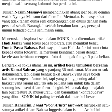
menjadi salah seorang kolumnis isu perdana ini.
Tulisan
Nazim Masnawi
membandingkan abang ipar beliau dengan
watak Nyonya Mansoor dari filem Ibu Mertuaku. Isu masyarakat
yang tidak faham dunia seni dibincangkan dan ditulis dengan nada
personal sekali. Barangkali setelah bertahun lamanya, persepsi
umum terhadap dunia seni masih sama.
Meneruskan eksplorasi seni dalam SONIK, kita ditemukan artikel
Hadi Jaafar
yang fokus pada fotografi, atau mengikut beliau,
Dunia Pasca Bahasa.
Pada saya, tulisan Hadi Jaafar ini surat cinta
kepada dunia fotografi. Ia merakam keintiman beliau dengan
keselesaan berbicara mengenai foto dan impak fotografi pada beliau.
Bergerak ke fokus utama isu ini,
artikel besar temubual bersama
artis Kamal Sabran
yang sepanjang 36 mukasurat. Macam masuk
dokumentari, tapi dalam bentuk teks! Banyak yang saya boleh
katakan mengenai feature ini, tapi yang paling penting adalah
hakikat yang jarang atau tak ada peluang lain untuk kita dalam
seorang insan seni dalam format begini. Mana nak dapat majalah
lain buat feature 36 mukasurat… dan barangkali “kontrabudaya”
yang dibuat SONIK ini paling terserlah dalam artikel besar ini.
Tulisan
Ranerrim
,
I read “Poor Artists” last week
merupakan satu-
satunya artikel dalam Bahasa Inggeris dalam isu ini. Artikel ini