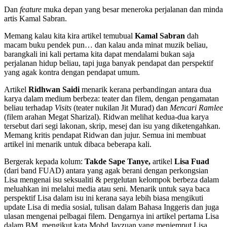
Dan
feature
muka depan yang besar meneroka perjalanan dan minda
artis Kamal Sabran.
Memang kalau kita kira artikel temubual
Kamal Sabran
dah
macam buku pendek pun… dan kalau anda minat muzik beliau,
barangkali ini kali pertama kita dapat mendalami bukan saja
perjalanan hidup beliau, tapi juga banyak pendapat dan perspektif
yang agak kontra dengan pendapat umum.
Artikel
Ridhwan Saidi
menarik kerana perbandingan antara dua
karya dalam medium berbeza: teater dan filem, dengan pengamatan
beliau terhadap
Visits
(teater nukilan Jit Murad) dan
Mencari Ramlee
(filem arahan Megat Sharizal). Ridwan melihat kedua-dua karya
tersebut dari segi lakonan, skrip, mesej dan isu yang diketengahkan.
Memang kritis pendapat Ridwan dan jujur. Semua ini membuat
artikel ini menarik untuk dibaca beberapa kali.
Bergerak kepada kolum:
Takde Sape Tanye,
artikel
Lisa Fuad
(dari band FUAD) antara yang agak berani dengan perkongsian
Lisa mengenai isu seksualiti & pergelutan kelompok berbeza dalam
meluahkan ini melalui media atau seni. Menarik untuk saya baca
perspektif Lisa dalam isu ini kerana saya lebih biasa mengikuti
update Lisa di media sosial, tulisan dalam Bahasa Inggeris dan juga
ulasan mengenai pelbagai filem. Dengarnya ini artikel pertama Lisa
dalam BM, mengikut kata Mohd Jayzuan yang menjemput Lisa