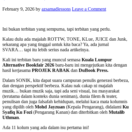
February 9, 2026
by
azsamadlessons
Leave a Comment
Ini bukan terbitan yang sempurna, tapi terbitan yang perlu.
Kalau dulu ada majalah ROTTW, TONE, KLue, JUICE dan Junk,
sekarang apa yang tinggal untuk kita baca? Ya, ada jurnal
SVARA… tapi itu lebih serius nada artikelnya.
Kali ini terbitan baru yang muncul semasa
Kuala Lumpur
Alternative Bookfair 2026
baru-baru ini mengejutkan kita dengan
hasil kerjasama
PROJEK RABAK
dan
DuBook Press.
Dalam SONIK, kita dapat suara campuran penulis generasi berbeza,
dan dengan perspektif berbeza. Kalau nak cakap ni majalah
muzik… bukan muzik saja, tapi ada seni visual, isu masyarakat
(terutama dalam konteks dunia seniman), dunia filem & teater,
penulisan dan juga falsafah kehidupan, melalui kaca mata kolumnis
yang dipilih oleh
Mohd Jayzuan
(Kepala Pengarang), didalami
Ku
Syafiq Ku Fozi
(Pengarang Kanan) dan diterbitkan oleh
Mutalib
Uthman
.
Ada 11 kolum yang ada dalam isu pertama ini!